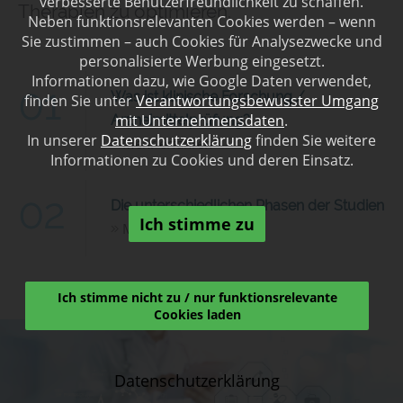
verbesserte Benutzerfreundlichkeit zu schaffen.
Therapien zu optimieren.
Neben funktionsrelevanten Cookies werden – wenn
Sie zustimmen – auch Cookies für Analysezwecke und
personalisierte Werbung eingesetzt.
Informationen dazu, wie Google Daten verwendet,
01
Was ist klinische Forschung /
finden Sie unter
Verantwortungsbewusster Umgang
mit Unternehmensdaten
.
Arzneimittelprüfung?
In unserer
Datenschutzerklärung
finden Sie weitere
Mehr erfahren
Informationen zu Cookies und deren Einsatz.
02
Die unterschiedlichen Phasen der Studien
Ich stimme zu
Mehr erfahren
Ich stimme nicht zu / nur funktionsrelevante
Cookies laden
Datenschutzerklärung